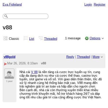
Eva Fidjeland
Login
Register
v88
1 message
Options
Classic
List
Threaded
v88gold
Reply
|
Threaded
|
More
Mar 26, 2026; 8:10am
v88
Nhà cái
V 88
là nền tảng cá cược trực tuyến uy tín, cung
cấp đa dạng dịch vụ như cá cược thể thao, casino trực
tuyến, slot game và xổ số. Với giao diện thân thiện, tốc độ
1 post
xử lý nhanh cùng hệ thống bảo mật cao, V88 mang đến
trải nghiệm giải trí an toàn và hấp dẫn cho người chơi.
Bên cạnh đó, nhà cái còn thường xuyên triển khai nhiều
chương trình khuyến mãi, hỗ trợ khách hàng 24/7 và đáp
ứng tốt nhu cầu giải trí của cộng đồng cược thủ Việt Nam.