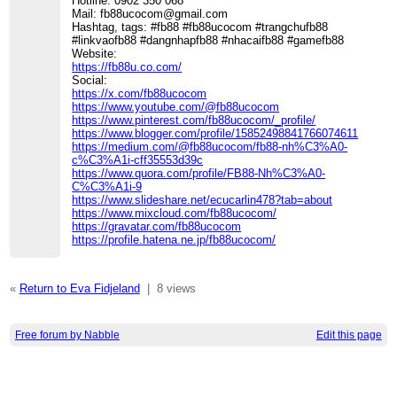
Hotline: 0902 350 068
Mail: fb88ucocom@gmail.com
Hashtag, tags: #fb88 #fb88ucocom #trangchufb88
#linkvaofb88 #dangnhapfb88 #nhacaifb88 #gamefb88
Website:
https://fb88u.co.com/
Social:
https://x.com/fb88ucocom
https://www.youtube.com/@fb88ucocom
https://www.pinterest.com/fb88ucocom/_profile/
https://www.blogger.com/profile/15852498841766074611
https://medium.com/@fb88ucocom/fb88-nh%C3%A0-
c%C3%A1i-cff35553d39c
https://www.quora.com/profile/FB88-Nh%C3%A0-
C%C3%A1i-9
https://www.slideshare.net/ecucarlin478?tab=about
https://www.mixcloud.com/fb88ucocom/
https://gravatar.com/fb88ucocom
https://profile.hatena.ne.jp/fb88ucocom/
«
Return to Eva Fidjeland
|
8 views
Free forum by Nabble
Edit this page