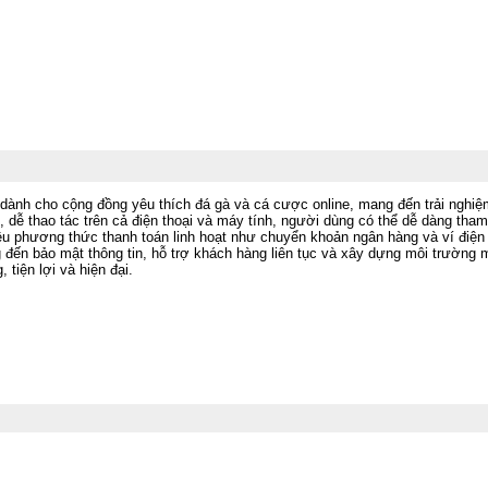
ật dành cho cộng đồng yêu thích đá gà và cá cược online, mang đến trải nghiệ
n, dễ thao tác trên cả điện thoại và máy tính, người dùng có thể dễ dàng tham
u phương thức thanh toán linh hoạt như chuyển khoản ngân hàng và ví điện tử
ọng đến bảo mật thông tin, hỗ trợ khách hàng liên tục và xây dựng môi trườ
 tiện lợi và hiện đại.