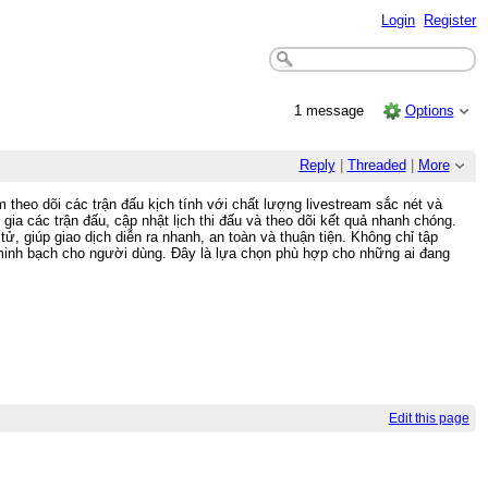
Login
Register
1 message
Options
Reply
|
Threaded
|
More
m theo dõi các trận đấu kịch tính với chất lượng livestream sắc nét và
 gia các trận đấu, cập nhật lịch thi đấu và theo dõi kết quả nhanh chóng.
, giúp giao dịch diễn ra nhanh, an toàn và thuận tiện. Không chỉ tập
ng minh bạch cho người dùng. Đây là lựa chọn phù hợp cho những ai đang
Edit this page