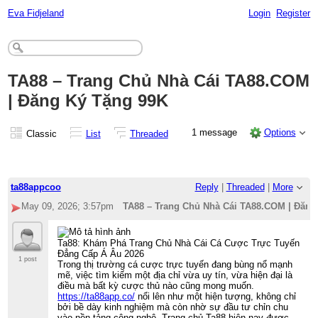
Eva Fidjeland
Login
Register
TA88 – Trang Chủ Nhà Cái TA88.COM
| Đăng Ký Tặng 99K
1 message
Options
Classic
List
Threaded
ta88appcoo
Reply
|
Threaded
|
More
May 09, 2026; 3:57pm
TA88 – Trang Chủ Nhà Cái TA88.COM | Đăng
Ta88: Khám Phá Trang Chủ Nhà Cái Cá Cược Trực Tuyến
Đẳng Cấp Á Âu 2026
1 post
Trong thị trường cá cược trực tuyến đang bùng nổ mạnh
mẽ, việc tìm kiếm một địa chỉ vừa uy tín, vừa hiện đại là
điều mà bất kỳ cược thủ nào cũng mong muốn.
https://ta88app.co/
nổi lên như một hiện tượng, không chỉ
bởi bề dày kinh nghiệm mà còn nhờ sự đầu tư chỉn chu
vào nền tảng công nghệ. Trang chủ Ta88 hiện nay được