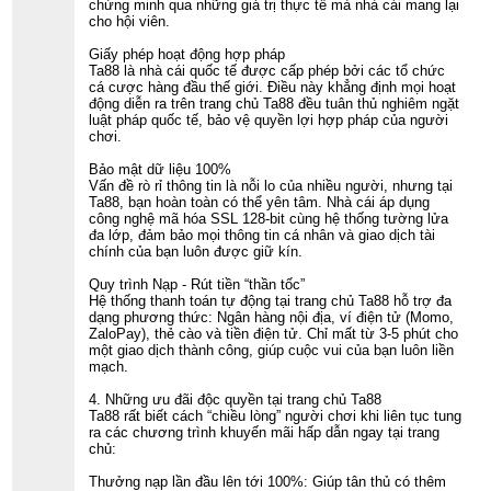
chứng minh qua những giá trị thực tế mà nhà cái mang lại
cho hội viên.
Giấy phép hoạt động hợp pháp
Ta88 là nhà cái quốc tế được cấp phép bởi các tổ chức
cá cược hàng đầu thế giới. Điều này khẳng định mọi hoạt
động diễn ra trên trang chủ Ta88 đều tuân thủ nghiêm ngặt
luật pháp quốc tế, bảo vệ quyền lợi hợp pháp của người
chơi.
Bảo mật dữ liệu 100%
Vấn đề rò rỉ thông tin là nỗi lo của nhiều người, nhưng tại
Ta88, bạn hoàn toàn có thể yên tâm. Nhà cái áp dụng
công nghệ mã hóa SSL 128-bit cùng hệ thống tường lửa
đa lớp, đảm bảo mọi thông tin cá nhân và giao dịch tài
chính của bạn luôn được giữ kín.
Quy trình Nạp - Rút tiền “thần tốc”
Hệ thống thanh toán tự động tại trang chủ Ta88 hỗ trợ đa
dạng phương thức: Ngân hàng nội địa, ví điện tử (Momo,
ZaloPay), thẻ cào và tiền điện tử. Chỉ mất từ 3-5 phút cho
một giao dịch thành công, giúp cuộc vui của bạn luôn liền
mạch.
4. Những ưu đãi độc quyền tại trang chủ Ta88
Ta88 rất biết cách “chiều lòng” người chơi khi liên tục tung
ra các chương trình khuyến mãi hấp dẫn ngay tại trang
chủ:
Thưởng nạp lần đầu lên tới 100%: Giúp tân thủ có thêm