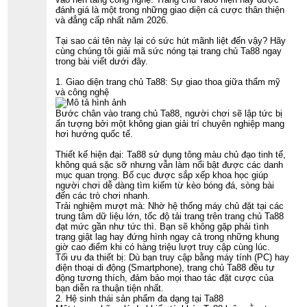
đánh giá là một trong những giao diện cá cược thân thiện
và đẳng cấp nhất năm 2026.
Tại sao cái tên này lại có sức hút mãnh liệt đến vậy? Hãy
cùng chúng tôi giải mã sức nóng tại trang chủ Ta88 ngay
trong bài viết dưới đây.
1. Giao diện trang chủ Ta88: Sự giao thoa giữa thẩm mỹ
và công nghệ
Bước chân vào trang chủ Ta88, người chơi sẽ lập tức bị
ấn tượng bởi một không gian giải trí chuyên nghiệp mang
hơi hướng quốc tế.
Thiết kế hiện đại: Ta88 sử dụng tông màu chủ đạo tinh tế,
không quá sặc sỡ nhưng vẫn làm nổi bật được các danh
mục quan trọng. Bố cục được sắp xếp khoa học giúp
người chơi dễ dàng tìm kiếm từ kèo bóng đá, sòng bài
đến các trò chơi nhanh.
Trải nghiệm mượt mà: Nhờ hệ thống máy chủ đặt tại các
trung tâm dữ liệu lớn, tốc độ tải trang trên trang chủ Ta88
đạt mức gần như tức thì. Bạn sẽ không gặp phải tình
trạng giật lag hay đứng hình ngay cả trong những khung
giờ cao điểm khi có hàng triệu lượt truy cập cùng lúc.
Tối ưu đa thiết bị: Dù bạn truy cập bằng máy tính (PC) hay
điện thoại di động (Smartphone), trang chủ Ta88 đều tự
động tương thích, đảm bảo mọi thao tác đặt cược của
bạn diễn ra thuận tiện nhất.
2. Hệ sinh thái sản phẩm đa dạng tại Ta88