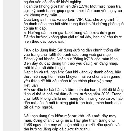
nguồn vốn dồi dào để khởi nghiệp.
Hoàn trả không giới hạn lên đến 1.5%: Một mức hoàn trả
cực kỳ cạnh tranh, giúp người chơi bảo toàn vốn ngay cả
khi không may mắn.
Quà tặng sinh nhật và sự kiện VIP: Các chương trình tri
ân dành riêng cho hội viên trung thành với những phần quà
có giá trị cao.
5. Hướng dẫn tham gia Ta88 trong vài bước đơn giản
Để tận hưởng không gian giải trí tại đây, bạn chỉ cần thực
hiện theo các bước sau:
Truy cập đúng link: Sử dụng đường dẫn chính thống dẫn
vào trang chủ Ta88 để tránh các trang web giả mạo.
Đăng ký tài khoản: Nhấn nút “Đăng ký” ở góc màn hình,
điền đầy đủ các thông tin theo yêu cầu (Tên đăng nhập,
mật khẩu, số điện thoại).
Nạp tiền và trải nghiệm: Sau khi đăng ký thành công, hãy
thực hiện nạp tiền, nhận khuyến mãi và chọn sảnh game
yêu thích để bắt đầu hành trình chinh phục vận may.
Kết luận
Với sự đầu tư bài bản và tầm nhìn dài hạn, Ta88 đã khẳng
định vị thế là nhà cái dẫn đầu thị trường năm 2026. Trang
chủ Ta88 không chỉ là nơi mang đến những kèo cược hấp
dẫn mà còn là môi trường giải trí an toàn, minh bạch cho
tất cả mọi người.
Nếu bạn đang tìm kiếm một sự khởi đầu mới đầy may
mắn, đừng chần chừ gì nữa. Hãy ghé thăm trang chủ
Ta88 ngay hôm nay để nhận những ưu đãi đặc quyền và
tận hưởng đẳng cấp cá cược thực thụ!