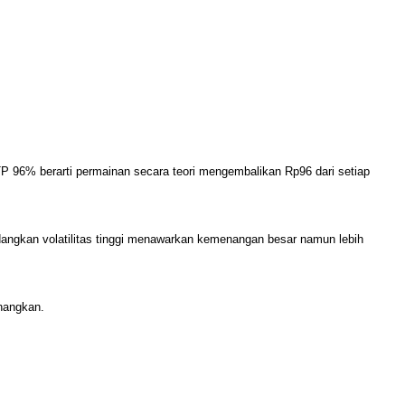
TP 96% berarti permainan secara teori mengembalikan Rp96 dari setiap
sedangkan volatilitas tinggi menawarkan kemenangan besar namun lebih
enangkan.