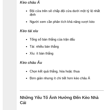
Kèo châu Á
Đội cửa trên sẽ chấp đội cửa dưới một tỷ lệ nhất
định
Người xem cần phân tích khả năng vượt kèo
Kèo tài xỉu
Tổng số bàn thắng của trận đấu
Tài: nhiều bàn thắng
Xỉu: ít bàn thắng
Kèo châu Âu
Chọn kết quả thắng, hòa hoặc thua
Đơn giản nhưng ít chi tiết hơn kèo châu Á
Những Yếu Tố Ảnh Hưởng Đến Kèo Nhà
Cái