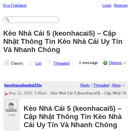
Eva Fidjeland
Login
Register
Kèo Nhà Cái 5 (keonhacai5) – Cập
Nhật Thông Tin Kèo Nhà Cái Uy Tín
Và Nhanh Chóng
1 message
Options
Classic
List
Threaded
keonhacaibasket31tv
Reply
|
Threaded
|
More
May 12, 2026; 3:46am
Kèo Nhà Cái 5 (keonhacai5) – Cập Nhật Thô
Kèo Nhà Cái 5 (keonhacai5) –
Cập Nhật Thông Tin Kèo Nhà
1 post
Cái Uy Tín Và Nhanh Chóng