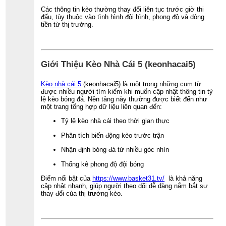
Các thông tin kèo thường thay đổi liên tục trước giờ thi
đấu, tùy thuộc vào tình hình đội hình, phong độ và dòng
tiền từ thị trường.
Giới Thiệu Kèo Nhà Cái 5 (keonhacai5)
Kèo nhà cái 5
(keonhacai5) là một trong những cụm từ
được nhiều người tìm kiếm khi muốn cập nhật thông tin tỷ
lệ kèo bóng đá. Nền tảng này thường được biết đến như
một trang tổng hợp dữ liệu liên quan đến:
Tỷ lệ kèo nhà cái theo thời gian thực
Phân tích biến động kèo trước trận
Nhận định bóng đá từ nhiều góc nhìn
Thống kê phong độ đội bóng
Điểm nổi bật của
https://www.basket31.tv/
là khả năng
cập nhật nhanh, giúp người theo dõi dễ dàng nắm bắt sự
thay đổi của thị trường kèo.