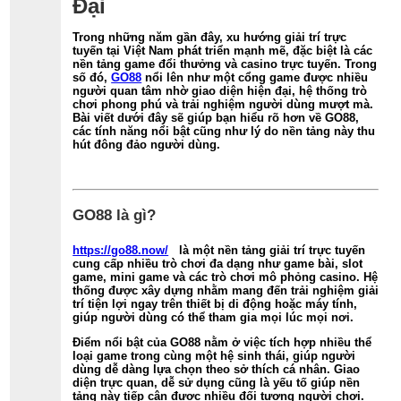
Đại
Trong những năm gần đây, xu hướng giải trí trực
tuyến tại Việt Nam phát triển mạnh mẽ, đặc biệt là các
nền tảng game đổi thưởng và casino trực tuyến. Trong
số đó,
GO88
nổi lên như một cổng game được nhiều
người quan tâm nhờ giao diện hiện đại, hệ thống trò
chơi phong phú và trải nghiệm người dùng mượt mà.
Bài viết dưới đây sẽ giúp bạn hiểu rõ hơn về GO88,
các tính năng nổi bật cũng như lý do nền tảng này thu
hút đông đảo người dùng.
GO88 là gì?
https://go88.now/
là một nền tảng giải trí trực tuyến
cung cấp nhiều trò chơi đa dạng như game bài, slot
game, mini game và các trò chơi mô phỏng casino. Hệ
thống được xây dựng nhằm mang đến trải nghiệm giải
trí tiện lợi ngay trên thiết bị di động hoặc máy tính,
giúp người dùng có thể tham gia mọi lúc mọi nơi.
Điểm nổi bật của GO88 nằm ở việc tích hợp nhiều thể
loại game trong cùng một hệ sinh thái, giúp người
dùng dễ dàng lựa chọn theo sở thích cá nhân. Giao
diện trực quan, dễ sử dụng cũng là yếu tố giúp nền
tảng này tiếp cận được nhiều đối tượng người chơi.