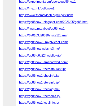
https://experiment.com/users/ggo88now1
https://mez.ink/go88now1
https://www.themoviedb.org/u/go88now
https://go88now1.blogspot.com/2026/05/go88.html
https://linqto.me/about/go88now1
https://6a0183d286107.site123.me/
https://go88now70.mypixieset.com/
https://go88now.website3.me/
https://go88-d6b22f.webflow.io/
https://go88now1.amebaownd.com/
https://go88now1.therestaurant.jp/
https://go88now1.shopinfo.jp/
https://go88now1.storeinfo.jp/
https://go88now1.theblog.me/
https://go88now1.themedia.jp/
https://go88now1.localinfo.jp/