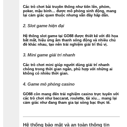
Các trò chơi bài truyền thống như tiến lên, phỏm,
poker, mậu binh… được mô phỏng sinh động, mang
lại cảm giác quen thuộc nhưng vẫn đầy hấp dẫn.
2. Slot game hiện đại
Hệ thống slot game tại GO88 được thiết kế với đồ họa
bắt mắt, hiệu ứng âm thanh sống động và nhiều chủ
đề khác nhau, tạo nên trải nghiệm giải trí thú vị.
3. Mini game giải trí nhanh
Các trò chơi mini giúp người dùng giải trí nhanh
chóng trong thời gian ngắn, phù hợp với những ai
không có nhiều thời gian.
4. Game mô phỏng casino
GO88 còn mang đến trải nghiệm casino trực tuyến với
các trò chơi như baccarat, roulette, tài xỉu… mang lại
cảm giác như đang tham gia tại sòng bạc thực tế.
Hệ thống bảo mật và an toàn thông tin