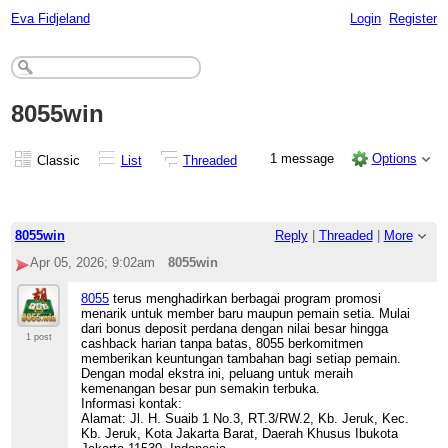
Eva Fidjeland
Login
Register
8055win
1 message
Options
Classic
List
Threaded
8055win
Reply
|
Threaded
|
More
Apr 05, 2026; 9:02am
8055win
8055
terus menghadirkan berbagai program promosi
menarik untuk member baru maupun pemain setia. Mulai
dari bonus deposit perdana dengan nilai besar hingga
1 post
cashback harian tanpa batas, 8055 berkomitmen
memberikan keuntungan tambahan bagi setiap pemain.
Dengan modal ekstra ini, peluang untuk meraih
kemenangan besar pun semakin terbuka.
Informasi kontak:
Alamat: Jl. H. Suaib 1 No.3, RT.3/RW.2, Kb. Jeruk, Kec.
Kb. Jeruk, Kota Jakarta Barat, Daerah Khusus Ibukota